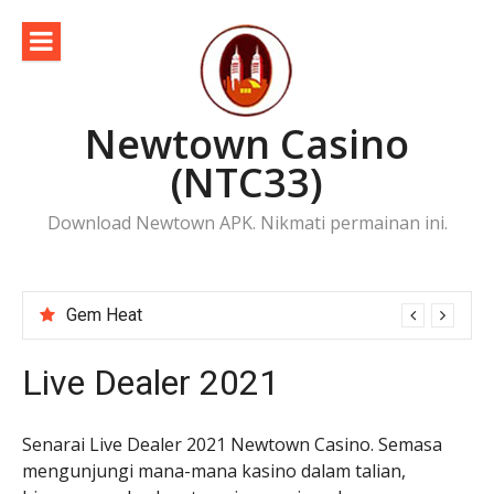
Skip
to
content
Newtown Casino
(NTC33)
Download Newtown APK. Nikmati permainan ini.
Gem Heat
Live Dealer 2021
Senarai Live Dealer 2021 Newtown Casino. Semasa
mengunjungi mana-mana kasino dalam talian,