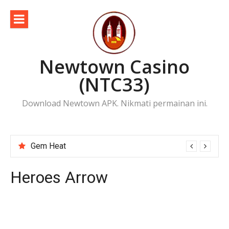
Skip
to
content
Newtown Casino
(NTC33)
Download Newtown APK. Nikmati permainan ini.
Gem Heat
Heroes Arrow