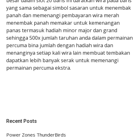
besar dalam slot 20 baris ini daratkan wira pada baris
yang sama sebagai simbol sasaran untuk menembak
panah dan memenangi pembayaran wira merah
menembak panah memakar untuk kemenangan
panas termasuk hadiah minor major dan grand
sehingga 500x jumlah taruhan anda dalam permainan
percuma bina jumlah dengan hadiah wira dan
menanginya setiap kali wira lain membuat tembakan
dapatkan lebih banyak serak untuk memenangi
permainan percuma ekstra.
Recent Posts
Power Zones ThunderBirds