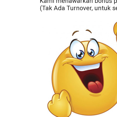
Kami menawarkan bonus p
(Tak Ada Turnover, untuk