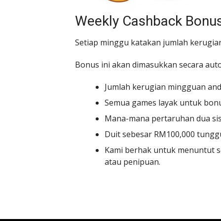
Weekly Cashback Bonu
Setiap minggu katakan jumlah kerugia
Bonus ini akan dimasukkan secara aut
Jumlah kerugian mingguan anda 
Semua games layak untuk bonus i
Mana-mana pertaruhan dua sisi,
Duit sebesar RM100,000 tungg
Kami berhak untuk menuntut 
atau penipuan.