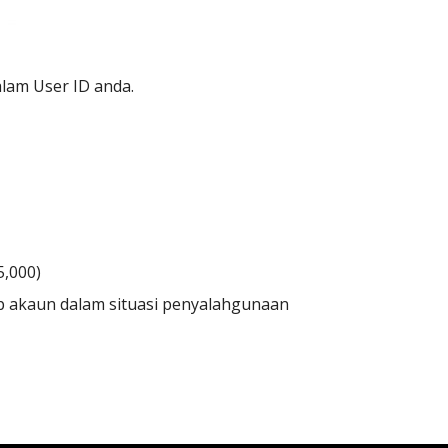
lam User ID anda.
,000)
 akaun dalam situasi penyalahgunaan