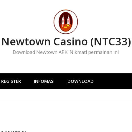
Newtown Casino (NTC33)
Download Newtown APK. Nikmati permainan ini.
REGISTER
INFOMASI
DOWNLOAD