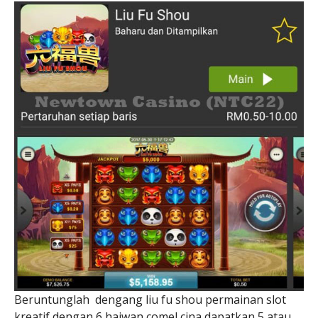
Beruntunglah dengang liu fu shou permainan slot
kreatif dengan 6 haiwan comel cina dapatkan 5 atau