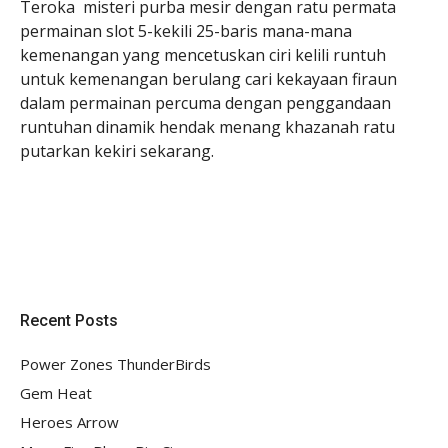
Teroka misteri purba mesir dengan ratu permata
permainan slot 5-kekili 25-baris mana-mana
kemenangan yang mencetuskan ciri kelili runtuh
untuk kemenangan berulang cari kekayaan firaun
dalam permainan percuma dengan penggandaan
runtuhan dinamik hendak menang khazanah ratu
putarkan kekiri sekarang.
Recent Posts
Power Zones ThunderBirds
Gem Heat
Heroes Arrow