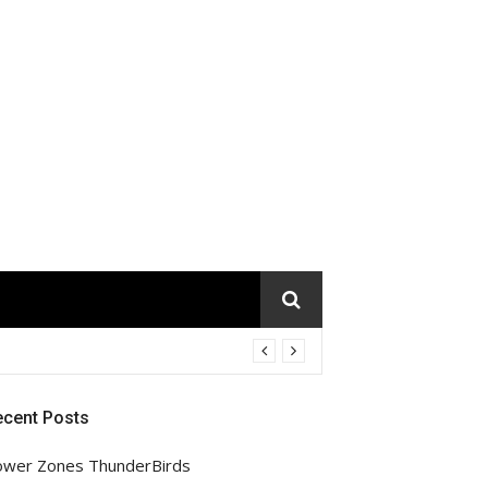
ecent Posts
wer Zones ThunderBirds