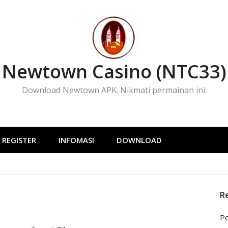
Newtown Casino (NTC33)
Download Newtown APK. Nikmati permainan ini.
REGISTER
INFOMASI
DOWNLOAD
R
Po