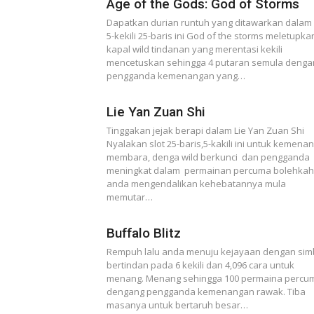
Age of the Gods: God of Storms
Dapatkan durian runtuh yang ditawarkan dalam 
5-kekili 25-baris ini God of the storms meletupka
kapal wild tindanan yang merentasi kekili
mencetuskan sehingga 4 putaran semula denga
pengganda kemenangan yang…
Lie Yan Zuan Shi
Tinggakan jejak berapi dalam Lie Yan Zuan Shi
Nyalakan slot 25-baris,5-kakili ini untuk kemena
membara, denga wild berkunci dan pengganda
meningkat dalam permainan percuma bolehkah
anda mengendalikan kehebatannya mula
memutar…
Buffalo Blitz
Rempuh lalu anda menuju kejayaan dengan sim
bertindan pada 6 kekili dan 4,096 cara untuk
menang. Menang sehingga 100 permaina percu
dengang pengganda kemenangan rawak. Tiba
masanya untuk bertaruh besar…